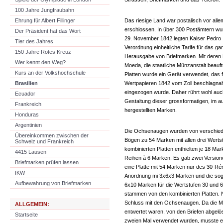
100 Jahre Jungfraubahn
Ehrung für Albert Fillinger
Das riesige Land war postalisch vor alle
erschlossen. In über 300 Postämtern wur
Der Präsident hat das Wort
29. November 1842 legten Kaiser Pedro I
Tier des Jahres
Verordnung einheitliche Tarife für das ga
150 Jahre Rotes Kreuz
Herausgabe von Briefmarken. Mit deren 
Wer kennt den Weg?
Moeda, die staatliche Münzanstalt beauftr
Kurs an der Volkshochschule
Platten wurde ein Gerät verwendet, das 
Brasilien
Wertpapieren 1842 vom Zoll beschlagna
eingezogen wurde. Daher rührt wohl auch 
Ecuador
Gestaltung dieser grossformatigen, im a
Frankreich
hergestellten Marken.
Honduras
Argentinien
Die Ochsenaugen wurden von verschiede
Übereinkommen zwischen der
Bögen zu 54 Marken mit allen drei Wert
Schweiz und Frankreich
kombinierten Platten enthielten je 18 Mar
4415 Lausen
Reihen à 6 Marken. Es gab zwei Versione
Briefmarken prüfen lassen
eine Platte mit 54 Marken nur des 30-Réi
IKW
Anordnung mi 3x6x3 Marken und die sog
Aufbewahrung von Briefmarken
6x10 Marken für die Wertstufen 30 und 6
stammen von den kombinierten Platten.
Schluss mit den Ochsenaugen. Da die Ma
ALLGEMEIN:
entwertet waren, von den Briefen abgelö
Startseite
zweien Mal verwendet wurden, musste e