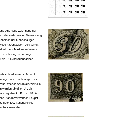
 und eine neue Zeichnung der
auch der mehrmaligen Verwendung
rscheinen der Ochsenaugen
iese hatten zudem den Vorteil,
reimal mehr Marken auf einem
ernzeichnung mit schräger
44 bis 1846 herausgegeben
rde schnell ersetzt. Schon im
enaugen oder auch wegen der
raus. Wieder waren alle Werte in
n wurden ab einer Unzahl
atten gedruckt. Bei der 10-Réis-
ne Platten verwendet. Es gibt
au getöntes, transparentes
Papier verwendet.