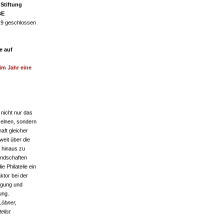
 Stiftung
BE
19 geschlossen
e auf
im Jahr eine
t nicht nur das
elnen, sondern
aft gleicher
weit über die
 hinaus zu
undschaften
die Philatelie ein
ktor bei der
igung und
ung.
Löbner,
elist