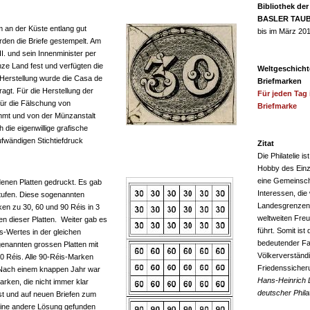
Bibliothek der
BASLER TAU
m an der Küste entlang gut
bis im März 20
den die Briefe gestempelt. Am
I. und sein Innenminister per
nze Land fest und verfügten die
Weltgeschicht
Herstellung wurde die Casa de
Briefmarken
agt. Für die Herstellung der
Für jeden Tag 
für die Fälschung von
Briefmarke
hmt und von der Münzanstalt
die eigenwillige grafische
ufwändigen Stichtiefdruck
Zitat
Die Philatelie is
Hobby des Einz
eine Gemeinsch
nen Platten gedruckt. Es gab
Interessen, die 
stufen. Diese sogenannten
Landesgrenzen
ken zu 30, 60 und 90 Réis in 3
weltweiten Fre
n dieser Platten. Weiter gab es
führt. Somit ist 
s-Wertes in der gleichen
bedeutender Fa
enannten grossen Platten mit
Völkerverständ
0 Réis. Alle 90-Réis-Marken
Friedenssicher
 Nach einem knappen Jahr war
Hans-Heinrich 
rken, die nicht immer klar
deutscher Philat
st und auf neuen Briefen zum
ine andere Lösung gefunden