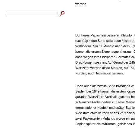
werden.
Dünneres Papier, ein besserer Klebstoff
nachfolgenden Serie sollen den Missbr
verhindern. Nur 11 Monate nach dem E
kamen die ersten Ziegenaugen heraus. D
dass wegen ihres kleineren Formates d
Druckbogen passten. Auf Grund der Ziff
Wertziffer werden diese Marken, die 18
wurden, auch Inclinados genannt.
Doch auch die zweite Serie Brasiliens wu
September 1849 kamen die ersten Katz
geraden Wertziffern Verticais genannt he
schwarzer Farbe gedruckt. Diese Marke
verschiedener Kupfer- und später Stahlpl
Wertstufe etwa wurden sechs verschiede
zwei Papiersorten. Anfangs wurde ein gr
Papier, später ein stärkeres, gelbliches 