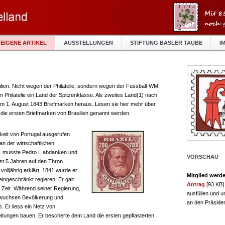
EIGENE ARTIKEL
AUSSTELLUNGEN
STIFTUNG BASLER TAUBE
I
silien. Nicht wegen der Philatelie, sondern wegen der Fussball-WM.
en Philatelie ein Land der Spitzenklasse. Als zweites Land(1) nach
am 1. August 1843 Briefmarken heraus. Lesen sie hier mehr über
die ersten Briefmarken von Brasilien genannt werden.
gkeit von Portugal ausgerufen
an der wirtschaftlichen
31 musste Pedro I. abdanken und
VORSCHAU
rst 5 Jahren auf den Thron
volljährig erklärt. 1841 wurde er
Mitglied werd
ingeschränkt regieren. Er galt
Antrag
[93 KB]
r Zeit. Während seiner Regierung,
ausfüllen und u
, wuchsen Bevölkerung und
an den Präside
 Er liess ein Netz von
itungen bauen. Er bescherte dem Land die ersten gepflasterten