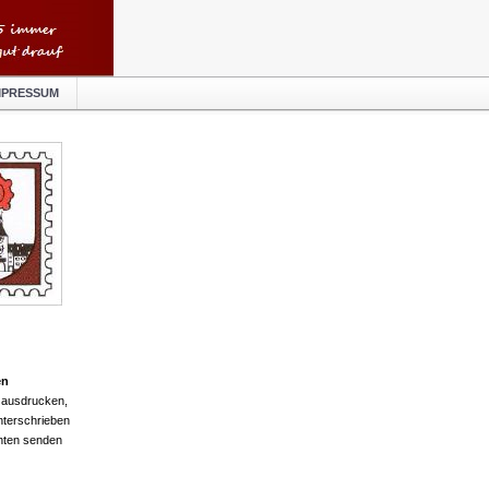
MPRESSUM
en
 ausdrucken,
nterschrieben
nten senden