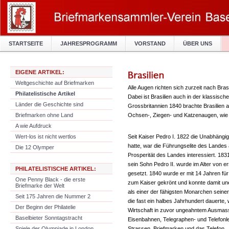
STARTSEITE
JAHRESPROGRAMM
VORSTAND
ÜBER UNS
EIGENE ARTIKEL:
Weltgeschichte auf Briefmarken
Alle Augen richten sich zurzeit nach Bra
Philatelistische Artikel
Dabei ist Brasilien auch in der klassisch
Länder die Geschichte sind
Grossbritannien 1840 brachte Brasilien 
Briefmarken ohne Land
Ochsen-, Ziegen- und Katzenaugen, wie 
A wie Aufdruck
Wert-los ist nicht wertlos
Seit Kaiser Pedro I. 1822 die Unabhängi
hatte, war die Führungselite des Landes 
Die 12 Olymper
Prosperität des Landes interessiert. 18
sein Sohn Pedro II. wurde im Alter von e
PHILATELISTISCHE ARTIKEL:
gesetzt. 1840 wurde er mit 14 Jahren für 
One Penny Black - die erste
zum Kaiser gekrönt und konnte damit une
Briefmarke der Welt
als einer der fähigsten Monarchen seine
Seit 175 Jahren die Nummer 2
die fast ein halbes Jahrhundert dauerte
Der Beginn der Philatelie
Wirtschaft in zuvor ungeahntem Ausmass.
Baselbieter Sonntagstracht
Eisenbahnen, Telegraphen- und Telefonle
Spiele der Olympiade in London
Strassen, Briefmarken und das Telefon.