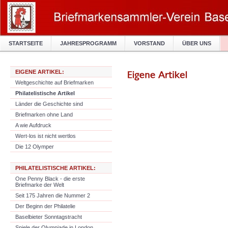
STARTSEITE
JAHRESPROGRAMM
VORSTAND
ÜBER UNS
EIGENE ARTIKEL:
Weltgeschichte auf Briefmarken
Philatelistische Artikel
Länder die Geschichte sind
Briefmarken ohne Land
A wie Aufdruck
Wert-los ist nicht wertlos
Die 12 Olymper
PHILATELISTISCHE ARTIKEL:
One Penny Black - die erste
Briefmarke der Welt
Seit 175 Jahren die Nummer 2
Der Beginn der Philatelie
Baselbieter Sonntagstracht
Spiele der Olympiade in London